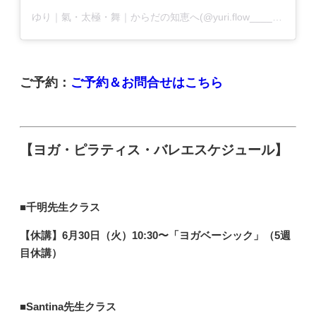
ゆり｜氣・太極・舞｜からだの知恵へ(@yuri.flow______)がシェアした投稿
ご予約：
ご予約＆お問合せはこちら
【ヨガ・ピラティス・バレエスケジュール】
■千明先生
クラス
【休講】6
月30日（火）10:30〜「ヨガベーシック
」（5週
目休講）
■Santina先生
クラス