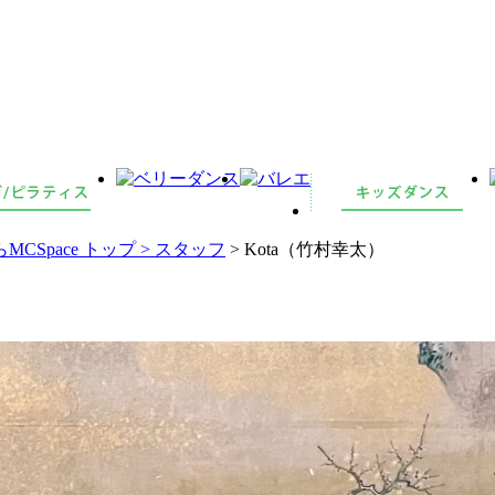
pace トップ >
スタッフ
> Kota（竹村幸太）