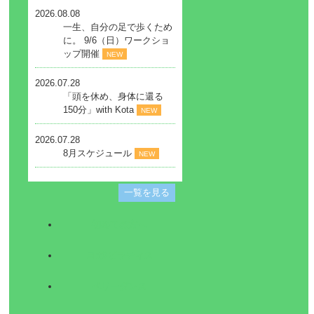
2026.08.08
一生、自分の足で歩くため
に。 9/6（日）ワークショ
ップ開催
NEW
2026.07.28
「頭を休め、身体に還る
150分」with Kota
NEW
2026.07.28
8月スケジュール
NEW
一覧を見る
初めての方へ
ヨガ/ピラティス
ベリーダンス