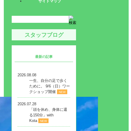
サイトマップ
スタッフブログ
最新の記事
2026.08.08
一生、自分の足で歩く
ために。 9/6（日）ワー
クショップ開催
NEW
2026.07.28
「頭を休め、身体に還
る150分」with
Kota
NEW