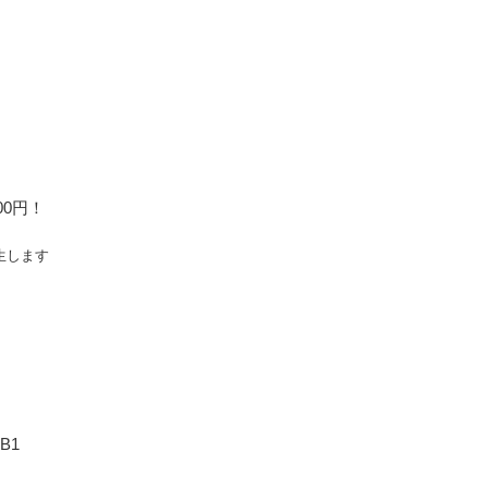
00円！
生します
B1