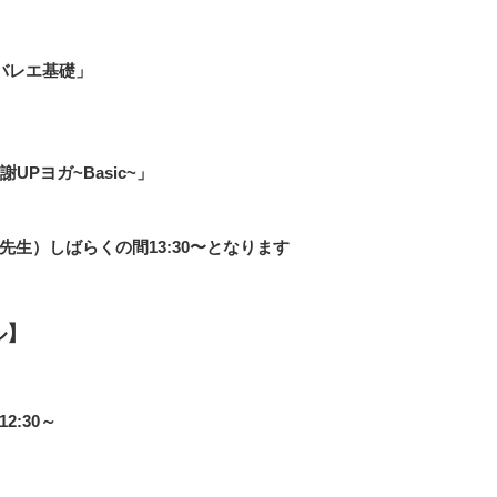
「バレエ基礎
」
謝UPヨガ~Basic~」
bi先生）しばらくの間13:30〜となります
ル】
2:30～