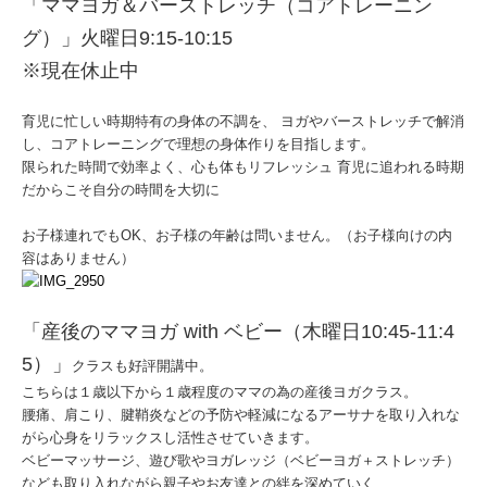
「ママヨガ＆バーストレッチ（コアトレーニン
グ）」火曜日9:15-10:15
※現在休止中
育児に忙しい時期特有の身体の不調を、 ヨガやバーストレッチで解消
し、コアトレーニングで理想の身体作りを目指します。
限られた時間で効率よく、心も体もリフレッシュ 育児に追われる時期
だからこそ自分の時間を大切に
お子様連れでもOK、お子様の年齢は問いません。（お子様向けの内
容はありません）
「産後のママヨガ with ベビー（木曜日10:45-11:4
5）」
クラスも好評開講中。
こちらは１歳以下から１歳程度のママの為の産後ヨガクラス。
腰痛、肩こり、腱鞘炎などの予防や軽減になるアーサナを取り入れな
がら心身をリラックスし活性させていきます。
ベビーマッサージ、遊び歌やヨガレッジ（ベビーヨガ＋ストレッチ）
なども取り入れながら親子やお友達との絆を深めていく、