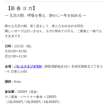
【
新 春 ヨ ガ
】
― 元旦の朝、呼吸を整え、静かに一年を始める ―
静かな元旦の朝。深く息をして、体と心をゆるめる50分。
難しいポーズは行いません。ヨガが初めての方も、ご家族と一緒でも
大丈夫です。
日時：
1月1日（祝）
①10:00〜10:50
②11:00〜11:50
会場：
バレエスタジオSGI
（西荻窪駅徒歩1分）杉並区西荻北２丁目２
−６ 日恵ビルB1
講師：
Kota
参加費：
1500円（現金）
※ご家族・パートナー参加 ＋1000円
（2名2500円／3名3500円／4名4500円）