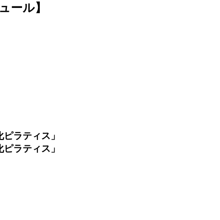
ュール】
化ピラティス
」
化ピラティス
」