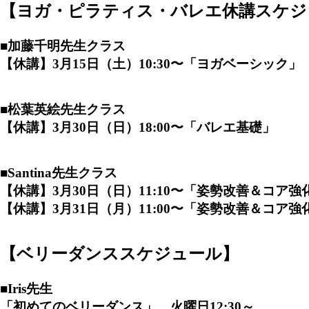
【ヨガ・ピラティス・バレエ休講スケジ
■加藤千明先生
クラス
【休講】3月15日（土）10
:30〜「ヨガベーシック
」
■松葉英絵先生
クラス
【休講】3月30日（日）18
:00〜「バレエ基礎
」
■Santina先生
クラス
【休講】3月30日（日）11
:10〜「姿勢改善＆コア強
【休講】3月31日（月）11
:00〜「姿勢改善＆コア強
【ベリーダンススケジュール】
■
Iris先生
「初めてのベリーダンス」
火曜日12:30～