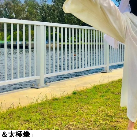
功＆太極拳」