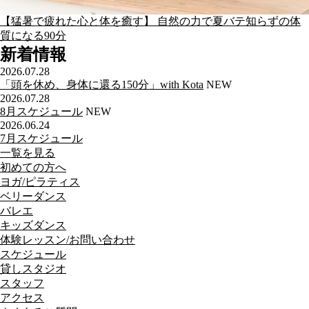
【猛暑で疲れた心と体を癒す】 自然の力で夏バテ知らずの体
質になる90分
新着情報
2026.07.28
「頭を休め、身体に還る150分」with Kota
NEW
2026.07.28
8月スケジュール
NEW
2026.06.24
7月スケジュール
一覧を見る
初めての方へ
ヨガ/ピラティス
ベリーダンス
バレエ
キッズダンス
体験レッスン/お問い合わせ
スケジュール
貸しスタジオ
スタッフ
アクセス