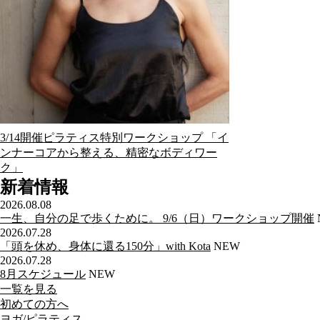
3/14開催ピラティス特別ワークショップ 「イ
ンナーコアから整える、精密なボディワー
ク」
新着情報
2026.08.08
一生、自分の足で歩くために。 9/6（日）ワークショップ開催
2026.07.28
「頭を休め、身体に還る150分」with Kota
NEW
2026.07.28
8月スケジュール
NEW
一覧を見る
初めての方へ
ヨガ/ピラティス