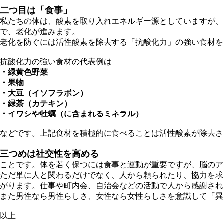
二つ目は「食事」
私たちの体は、酸素を取り入れエネルギー源としていますが、
で、老化が進みます。
老化を防ぐには活性酸素を除去する「抗酸化力」の強い食材を
抗酸化力の強い食材の代表例は
・緑黄色野菜
・果物
・大豆（イソフラボン）
・緑茶（カテキン）
・イワシや牡蠣（に含まれるミネラル）
などです。上記食材を積極的に食べることは活性酸素が除去さ
三つめは社交性を高める
ことです。体を若く保つには食事と運動が重要ですが、脳の
ただ単に人と関わるだけでなく、人から頼られたり、協力を求
がります。仕事や町内会、自治会などの活動で人から感謝され
また男性なら男性らしさ、女性なら女性らしさを意識して「異
以上