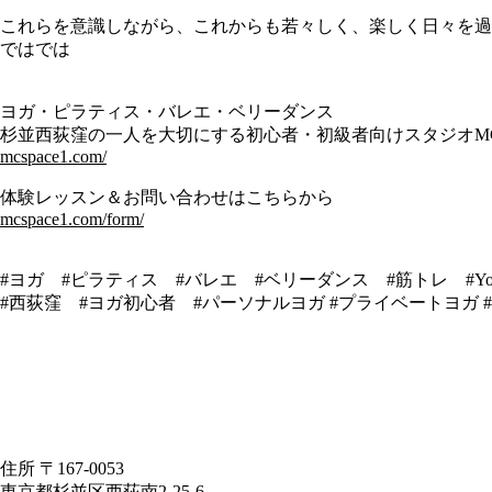
これらを意識しながら、これからも若々しく、楽しく日々を過
ではでは
ヨガ・ピラティス・バレエ・ベリーダンス
杉並西荻窪の一人を大切にする初心者・初級者向けスタジオMCS
mcspace1.com/
体験レッスン＆お問い合わせはこちらから
mcspace1.com/form/
#ヨガ #ピラティス #バレエ #ベリーダンス #筋トレ #Yoga #Pil
#西荻窪 #ヨガ初心者 #パーソナルヨガ #プライベートヨガ
住所 〒167-0053
東京都杉並区西荻南2-25-6