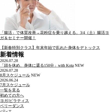
「腸活」で体質改善→花粉症を乗り越える。3/4（土）腸活ヨ
ガ＆セミナー開催！
【新春特別クラス】年末年始で乱れた身体をデトックス
新着情報
2026.07.28
「頭を休め、身体に還る150分」with Kota
NEW
2026.07.28
8月スケジュール
NEW
2026.06.24
7月スケジュール
一覧を見る
初めての方へ
ヨガ/ピラティス
ベリーダンス
バレエ