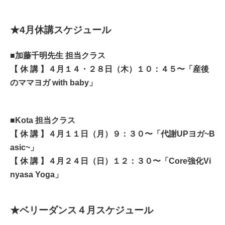
★4月休講スケジュール
■加藤千明先生 担当クラス
【 休 講 】４
月１４・２８日（木）１０：４５〜「産後
のママヨガ with baby」
■Kota 担当クラス
【 休 講 】４
月１１日（月）９：３０〜「代謝UPヨガ~B
asic
~」
【 休 講 】４
月２４日（日）１２：３０〜「Core強化Vi
nyasa Yoga」
★ベリーダンス４月スケジュール