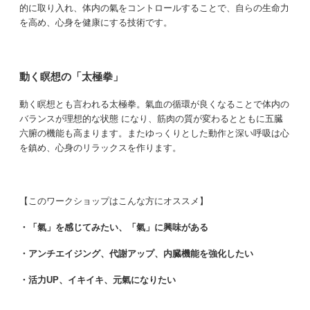
的に取り入れ、体内の氣をコントロールすることで、自らの生命力
を高め、心身を健康にする技術です。
動く瞑想の「太極拳」
動く瞑想とも言われる太極拳。氣血の循環が良くなることで体内の
バランスが理想的な状態 になり、筋肉の質が変わるとともに五臓
六腑の機能も高まります。またゆっくりとした動作と深い呼吸は心
を鎮め、心身のリラックスを作ります。
【このワークショップはこんな方にオススメ】
・「氣」を感じてみたい、「氣」に興味がある
・アンチエイジング、代謝アップ、内臓機能を強化したい
・活力UP、イキイキ、元氣になりたい