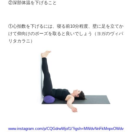
②深部体温を下げること
①心拍数を下げるには、寝る前10分程度、壁に足を立てか
けて仰向けのポーズを取ると良いでしょう（ヨガのヴィパ
リタカラニ）
www.instagram.com/p/CQGdrwWjof1/?igsh=MWdvNnFkMnpxOWdv