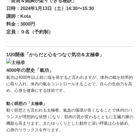
「前屈＆開脚が楽々できる秘訣」
日時：2024年1月13日（土）14:30〜15:30
講師：Kota
料金：3000円
定員：９名（予約制）
1/20開催「からだと心をつなぐ気功＆太極拳」
4000年の歴史「氣功」
氣功は4000年以上前に端を発すると言われますが、体外の氣を効率的
に取り入れ、体内の氣をコントロールすることで、自らの生命力を高
め、心身を健康にする技術です。
動く瞑想の「太極拳」
動く瞑想とも言われる太極拳。氣血の循環が良くなることで体内のバ
ランスが理想的な状態 になり、筋肉の質が変わるとともに五臓六腑の
機能も高まります。またゆっくりとした動作と深い呼吸は心を鎮め、
心身のリラックスを作ります。