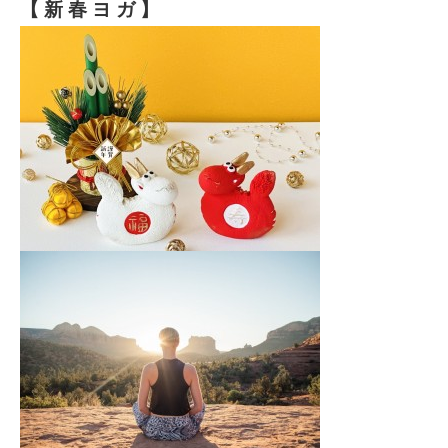
【 新 春 ヨ ガ 】