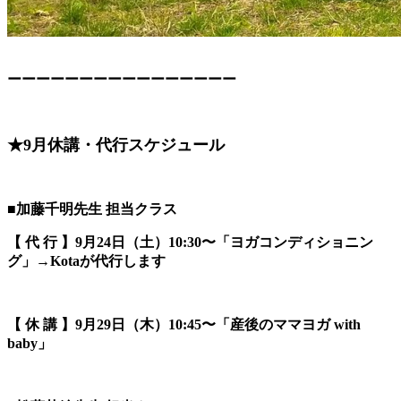
ーーーーーーーーーーーーーーーー
★9月休講・代行スケジュール
■加藤千明先生 担当クラス
【 代 行 】9
月24日（土）10:30〜「
ヨガコンディショニン
グ」→Kotaが代行します
【 休 講 】9
月29日（木）10:45〜「産後のママヨガ with
baby
」