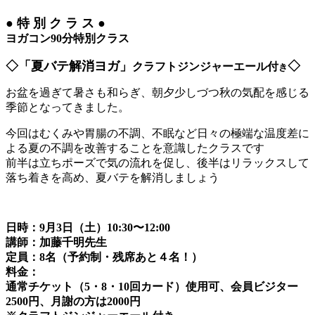
● 特 別 ク ラ ス ●
ヨガコン90分特別クラス
◇
「夏バテ解消ヨガ」
◇
クラフトジンジャーエール付
き
お盆を過ぎて暑さも和らぎ、朝夕少しづつ秋の気配を感じる
季節となってきました。
今回はむくみや胃腸の不調、不眠など日々の極端な温度差に
よる夏の不調を改善することを意識したクラスです
前半は立ちポーズで気の流れを促し、後半はリラックスして
落ち着きを高め、夏バテを解消しましょう
日時：9月3日（土）10:30〜12:00
講師：加藤千明先生
定員：8名（予約制・残席あと４名！）
料金：
通常チケット（5・8・10回カード）使用可、会員ビジター
2500円、月謝の方は2000円