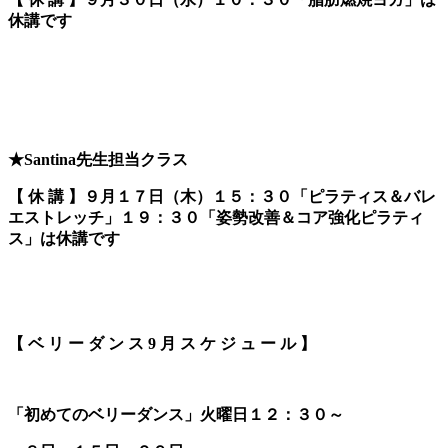
休講です
★Santina先生担当クラス
【 休 講 】９月１７日（木）１５：３０「ピラティス＆バレ
エストレッチ」１９：３０「姿勢改善＆コア強化ピラティ
ス」は休講です
【 ベ リ ー ダ ン ス 9 月 ス ケ ジ ュ ー ル 】
「初めてのベリーダンス」
火曜日１２：３０～