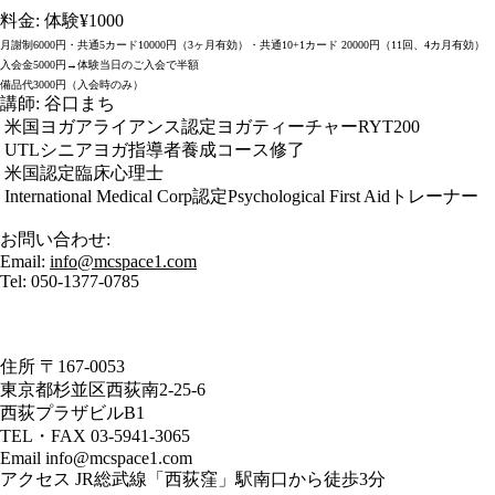
料金: 体験¥1000
月謝制6000円・共通5カード10000円（3ヶ月有効）・共通10+1カード 20000円（11回、4カ月有効）
入会金5000円→体験当日のご入会で半額
備品代3000円（入会時のみ）
講師: 谷口まち
米国ヨガアライアンス認定ヨガティーチャーRYT200
UTLシニアヨガ指導者養成コース修了
米国認定臨床心理士
International Medical Corp認定Psychological First Aidトレーナー
お問い合わせ:
Email:
info@mcspace1.com
Tel: 050-1377-0785
住所 〒167-0053
東京都杉並区西荻南2-25-6
西荻プラザビルB1
TEL・FAX 03-5941-3065
Email info@mcspace1.com
アクセス JR総武線「西荻窪」駅南口から徒歩3分