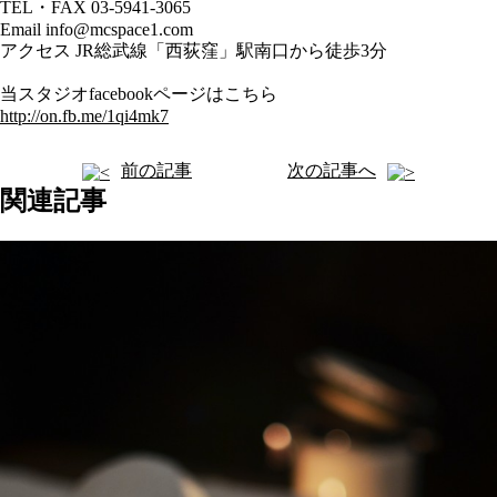
TEL・FAX 03-5941-3065
Email info@mcspace1.com
アクセス JR総武線「西荻窪」駅南口から徒歩3分
当スタジオfacebookページはこちら
http://on.fb.me/1qi4mk7
前の記事
次の記事へ
関連記事