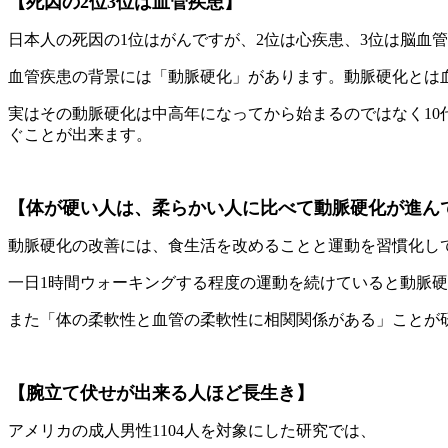
【死因の2位3位は血管疾患】
日本人の死因の1位はがんですが、2位は心疾患、3位は脳血
血管疾患の背景には「動脈硬化」があります。動脈硬化とは
実はその動脈硬化は中高年になってから始まるのではなく1
ぐことが出来ます。
【
体が硬い人は、柔らかい人に比べて動脈硬化が進ん
動脈硬化の改善には、食生活を改めることと運動を習慣化し
一日1時間ウォーキングする程度の運動を続けていると動脈
また「体の柔軟性と血管の柔軟性に相関関係がある」ことが
【腕立て伏せが出来る人ほど長生き】
アメリカの成人男性1104人を対象にした研究では、