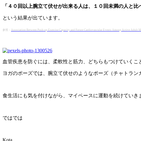
「４０回以上腕立て伏せが出来る人は、１０回未満の人と比
という結果が出ています。
参照：
Association Between Push-up Exercise Capacity and Future Cardiovascular Events Among Active Adult 
血管疾患を防ぐには、柔軟性と筋力、どちらもつけていくこ
ヨガのポーズでは、腕立て伏せのようなポーズ（チャトラン
食生活にも気を付けながら、マイペースに運動を続けていき
ではでは
Kota