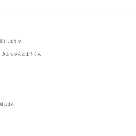
紹介します
☺️
。きよちゃんとようくん
徒歩3分