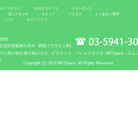
キッズダンス
ヨガ/ピラティス
ベリーダンス
貸しスタジオ
スタッフ
アクセス
よくあるご質問
リンク
サイトマップ
0053
杉並区西荻南2-25-6 西荻プラザビルB1
で人気の初心者の為のヨガ、ピラティス、バレエスタジオ- MCSpace（エム
）
Copyright (C) 2014 MCSpace. All Rights Reserved.