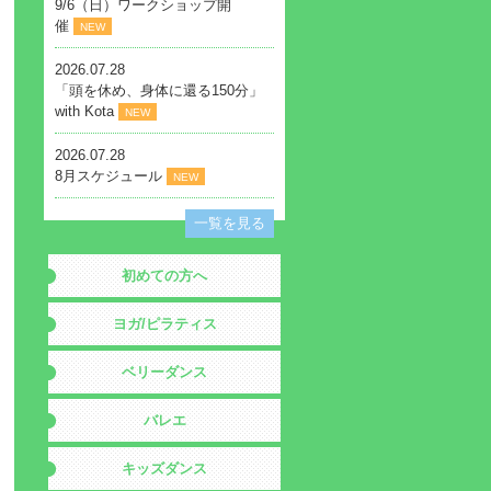
9/6（日）ワークショップ開
催
NEW
2026.07.28
「頭を休め、身体に還る150分」
with Kota
NEW
2026.07.28
8月スケジュール
NEW
一覧を見る
初めての方へ
ヨガ/ピラティス
ベリーダンス
バレエ
キッズダンス