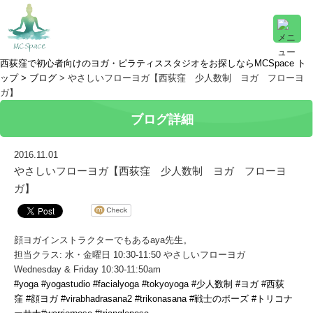
西荻窪で初心者向けのヨガ・ピラティススタジオをお探しならMCSpace ト
ップ >
ブログ
> やさしいフローヨガ【西荻窪 少人数制 ヨガ フローヨ
ガ】
ブログ詳細
2016.11.01
やさしいフローヨガ【西荻窪 少人数制 ヨガ フローヨ
ガ】
顔ヨガインストラクターでもあるaya先生。
担当クラス: 水・金曜日 10:30-11:50 やさしいフローヨガ
Wednesday & Friday 10:30-11:50am
#yoga
#yogastudio
#facialyoga
#tokyoyoga
#少人数制
#ヨガ
#西荻
窪
#顔ヨガ
#virabhadrasana2
#trikonasana
#戦士のポーズ
#トリコナ