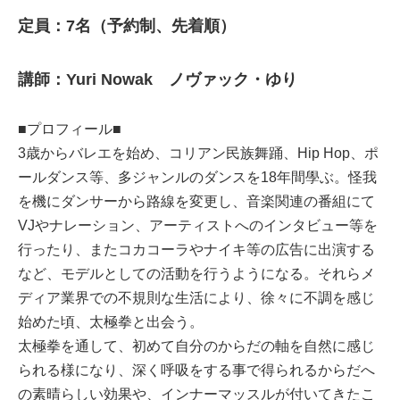
定員：7名（予約制、先着順）
講師：Yuri Nowak ノヴァック・ゆり
■プロフィール■
3歳からバレエを始め、コリアン民族舞踊、Hip Hop、ポ
ールダンス等、多ジャンルのダンスを18年間學ぶ。怪我
を機にダンサーから路線を変更し、音楽関連の番組にて
VJやナレーション、アーティストへのインタビュー等を
行ったり、またコカコーラやナイキ等の広告に出演する
など、モデルとしての活動を行うようになる。それらメ
ディア業界での不規則な生活により、徐々に不調を感じ
始めた頃、太極拳と出会う。
太極拳を通して、初めて自分のからだの軸を自然に感じ
られる様になり、深く呼吸をする事で得られるからだへ
の素晴らしい効果や、インナーマッスルが付いてきたこ