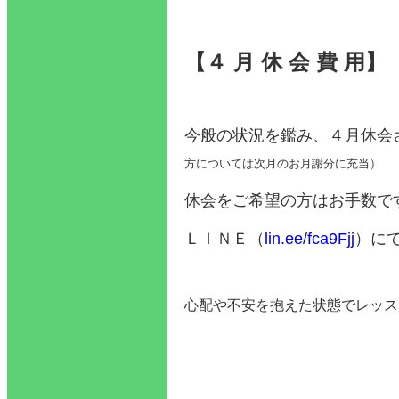
【４ 月 休 会 費 用】
今般の状況を鑑み、４月休会
方については次月のお月謝分に充当）
休会をご希望の方はお手数で
ＬＩＮＥ（
lin.ee/fca9Fjj
）に
心配や不安を抱えた状態でレッス