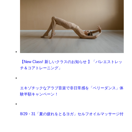
【New Class! 新しいクラスのお知らせ 】「バレエストレッ
チ＆コアトレーニング」
エキゾチックなアラブ音楽で非日常感を「ベリーダンス」体
験半額キャンペーン！
8/29・31「夏の疲れをとるヨガ」セルフオイルマッサージ付